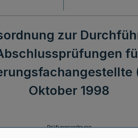
sordnung zur Durchfüh
Abschlussprüfungen fü
erungsfachangestellte
Oktober 1998
Prüfungsordnung
zur Durchführung von Abschlussprüfungen