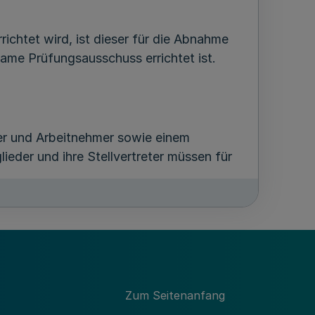
ichtet wird, ist dieser für die Abnahme
same Prüfungsausschuss errichtet ist.
ber und Arbeitnehmer sowie einem
lieder und ihre Stellvertreter müssen für
t sich aus § 37 Abs. 3 Sätze 2 bis 4
cherungsamtes bestehenden
agen die Versicherungsträger die
f Jahre berufen. Läuft die Amtsdauer nach
Zum Seitenanfang