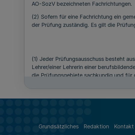
AO-SozV bezeichneten Fachrichtungen.
(2) Sofern für eine Fachrichtung ein gem
der Prüfung zuständig. Es gilt die Prüfu
(1) Jeder Prüfungsausschuss besteht aus
Lehrer/einer Lehrerin einer berufsbildende
die Prüfungsgebiete sachkundig und für 
(2) Das Vorschlagsrecht für die Beauftra
BBiG. Die Beauftragten der Arbeitgeber
Landesverbände der Versicherungsträger 
Beauftragten der Arbeitgeber vor.
(3) Die Mitglieder und stellvertretenden
Grundsätzliches
Redaktion
Kontakt
Ausschreibung einer Prüfung ab, verlänge