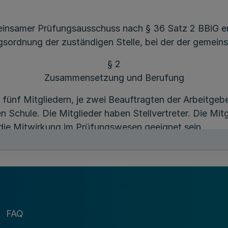
einsamer Prüfungsausschuss nach § 36 Satz 2 BBiG err
ngsordnung der zuständigen Stelle, bei der der gemein
§ 2
Zusammensetzung und Berufung
 fünf Mitgliedern, je zwei Beauftragten der Arbeitge
n Schule. Die Mitglieder haben Stellvertreter. Die Mitg
die Mitwirkung im Prüfungswesen geeignet sein.
gten der Arbeitnehmer und die Lehrer/Lehrerinnen ergib
 werden auf Vorschlag der im Bezirk des Landesversi
berufen. Soweit Landesverbände nicht bestehen, schl
 Mitglieder werden von der zuständigen Stelle für fün
FAQ
rt sie sich bis zum Abschluss dieser Prüfung.