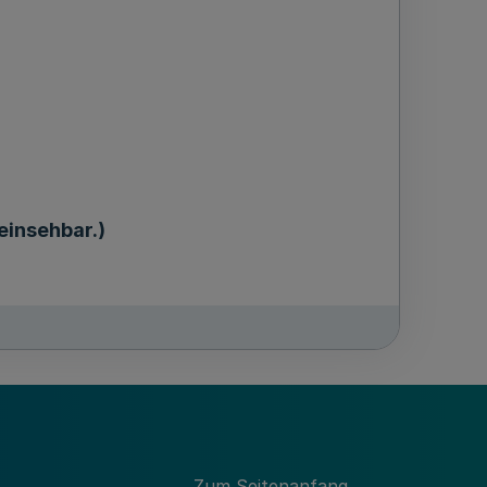
einsehbar.)
-GV. NRW 1998 S.717
Zum Seitenanfang