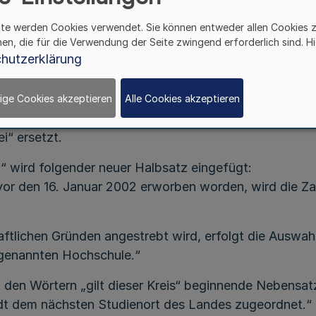
Artikel I
ite werden Cookies verwendet. Sie können entweder allen Cookies 
hen, die für die Verwendung der Seite zwingend erforderlich sind. Hi
tudienplätzen in Nordrhein-Westfalen (Vergabeveror
hutzerklärung
t durch Verordnung vom 9. Juni 1998 (GV. NW. S. 435)
ige Cookies akzeptieren
Alle Cookies akzeptieren
geändert:
ei“ ersetzt.
“ wird folgender neuer Halbsatz eingefügt:
r den 16. Januar 2002 erworben worden, wird die Zahl
ftlichen Gründen angestrebt wird, erfolgt die Auswah
e genannten Hochschule.“
it den Wörtern „gilt dieser Kreis“ beginnende Nebensat
Stadt dem nächsten Studienort des Landes zugeordnet.“