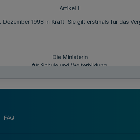
Artikel II
1. Dezember 1998 in Kraft. Sie gilt erstmals für das
Die Ministerin
für Schule und Weiterbildung,
Wissenschaft und Forschung
des Landes Nordrhein-Westfalen
Gabriele B e h l e r
FAQ