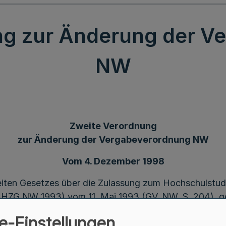
ng zur Änderung der V
NW
Zweite Verordnung
zur Änderung der Vergabeverordnung NW
Vom 4. Dezember 1998
eiten Gesetzes über die Zulassung zum Hochschulstud
ZG NW 1993) vom 11. Mai 1993 (GV. NW. S. 204), ge
bindung mit Artikel 16 Abs. 1 Nr. 1 bis 13 des Staatsve
e-Einstellungen
 aufgrund von § 11 Hochschulzulassungsgesetz NW 19