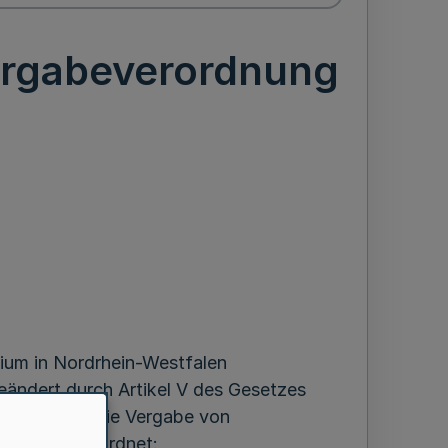
ergabeverordnung
ium in Nordrhein-Westfalen
ändert durch Artikel V des Gesetzes
rtrages über die Vergabe von
93 wird verordnet: