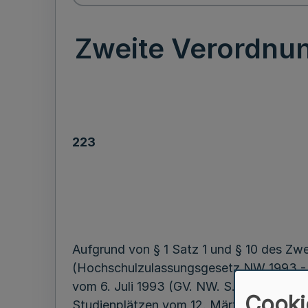
Zweite Verordnu
223
Aufgrund von § 1 Satz 1 und § 10 des Zw
(Hochschulzulassungsgesetz NW 1993 - H
vom 6. Juli 1993 (GV. NW. S. 476), in Ver
Cooki
Studienplätzen vom 12. März 1992 sowie