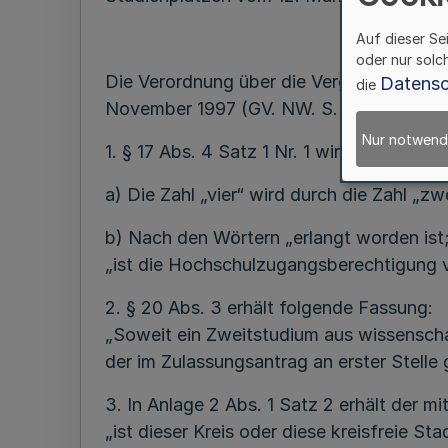
Auf dieser Se
oder nur solc
Die Verordnung über die Vergabe von S
Datensc
die
November 1997 (GV. NW. S. 470), geänder
Nur notwend
1. § 17 Abs. 4 Satz 1 Nr. 1 wird wie folgt 
a) Die Zahl „vier“ wird durch die Zahl „zw
b) Nach den Wörtern „erlangt worden ist;
„ist die Hochschulzugangsberechtigung vo
2. § 20 Abs. 3 erhält folgende Fassung:
„Soweit ein Zweitstudium aus wissenscha
der im Zulassungsantrag an erster Stell
3. In Anlage 2 Abs. 1 Satz 2 erhält der m
„ist dieser Kreis oder diese kreisfreie 