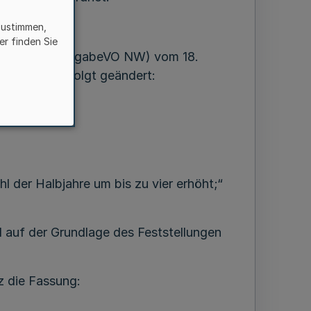
zustimmen,
er finden Sie
dnung NW - VergabeVO NW) vom 18.
, wird sie folgt geändert:
 der Halbjahre um bis zu vier erhöht;“
l auf der Grundlage des Feststellungen
z die Fassung: