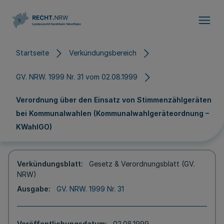
Direkt zum Inhalt
Startseite
Verkündungsbereich
GV. NRW. 1999 Nr. 31 vom 02.08.1999
Verordnung über den Einsatz von Stimmenzählgeräten
bei Kommunalwahlen (Kommunalwahlgeräteordnung –
KWahlGO)
Verkündungsblatt
Gesetz & Verordnungsblatt (GV.
NRW)
Ausgabe
GV. NRW. 1999 Nr. 31
Veröffentlichungsdatum
02.08.1999