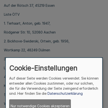
Auf der Rötsch 37, 45219 Essen
Liste ÖTV
1. Terhaart, Anton, geb. 1947,
Rödgener Str. 10, 52080 Aachen
2. Bickhove-Swiderski, Ortwin, geb. 1956,
Wortkamp 22, 48249 Dülmen
3. Lizala, Erwin, geb. 1942,
Cookie-Einstellungen
Lotharstr. 65, 47057 Duisburg
4. Ahle, Joachim, geb. 1957,
Auf dieser Seite werden Cookies verwendet. Sie können
entweder allen Cookies zustimmen, oder nur solchen,
Kirschbaumweg 84, 44134 Dortmund
die für die Verwendung der Seite zwingend erforderlich
sind. Hier finden Sie die
Datenschutzerklärung
5. Peifer, Stephanie, geb. 1964,
Wegnerstr. 53, 47057 Duisburg
Nur notwendige Cookies akzeptieren