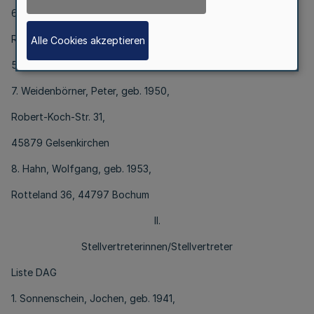
6. Schimetat, Wilfried, geb. 1946,
Reinhard-zu-Rhynern-Str. 11,
Alle Cookies akzeptieren
59069 Hamm
7. Weidenbörner, Peter, geb. 1950,
Robert-Koch-Str. 31,
45879 Gelsenkirchen
8. Hahn, Wolfgang, geb. 1953,
Rotteland 36, 44797 Bochum
II.
Stellvertreterinnen/Stellvertreter
Liste DAG
1. Sonnenschein, Jochen, geb. 1941,