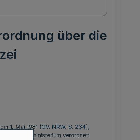
rordnung über die
zei
m 1. Mai 1981 (
GV. NRW. S. 234
),
t dem Finanzministerium verordnet: