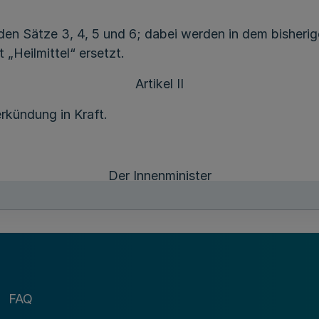
rden Sätze 3, 4, 5 und 6; dabei werden in dem bisherig
Heilmittel“ ersetzt.
Artikel II
rkündung in Kraft.
Der Innenminister
des Landes Nordrhein-Westfalen
Dr. Fritz B e h r e n s
FAQ