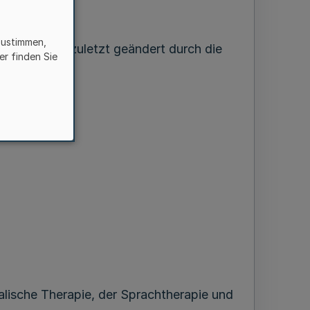
zustimmen,
RW. S. 188
), zuletzt geändert durch die
er finden Sie
hen.
alische Therapie, der Sprachtherapie und