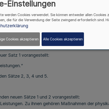
e-Einstellungen
Artikel I
ite werden Cookies verwendet. Sie können entweder allen Cookies 
ge der Polizei (FHVOPol) vom 10. Oktober 1967 (
GV. N
hen, die für die Verwendung der Seite zwingend erforderlich sind. Hi
. NRW. S. 372
), wird in § 8 wie folgt geändert:
hutzerklärung
nd die Wörter „physikalische Heilbehandlung“ gestric
ige Cookies akzeptieren
Alle Cookies akzeptieren
uer Satz 1 vorangestellt:
Leistungen.“
den Sätze 2, 3, 4 und 5.
nden neuen Sätze 1 und 2 vorangestellt:
he Leistungen. Zu ihnen gehören Maßnahmen der physik