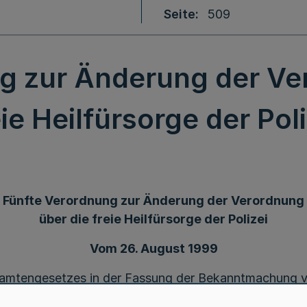
Seite
509
g zur Änderung der Ve
eie Heilfürsorge der Poli
Fünfte Verordnung zur Änderung der Verordnung
über die freie Heilfürsorge der Polizei
Vom 26. August 1999
amtengesetzes in der Fassung der Bekanntmachung vo
ril 1999 (
GV. NRW. S. 148
), wird im Einvernehmen mi