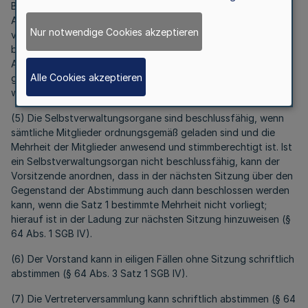
Beschluss ihm selbst, einer ihm nahestehenden Person (§ 383
Abs. 1 Nr. 1 bis 3 der Zivilprozeßordnung) oder einer von ihm
Nur notwendige Cookies akzeptieren
vertretenen Person einen unmittelbaren Vorteil oder Nachteil
bringen kann. Satz 1 gilt nicht, wenn das Mitglied nur als
Angehöriger einer Personengruppe beteiligt ist, deren
Alle Cookies akzeptieren
gemeinsame Interessen durch die Angelegenheit berührt
werden (§ 63 Abs. 4 SGB IV).
(5) Die Selbstverwaltungsorgane sind beschlussfähig, wenn
sämtliche Mitglieder ordnungsgemäß geladen sind und die
Mehrheit der Mitglieder anwesend und stimmberechtigt ist. Ist
ein Selbstverwaltungsorgan nicht beschlussfähig, kann der
Vorsitzende anordnen, dass in der nächsten Sitzung über den
Gegenstand der Abstimmung auch dann beschlossen werden
kann, wenn die Satz 1 bestimmte Mehrheit nicht vorliegt;
hierauf ist in der Ladung zur nächsten Sitzung hinzuweisen (§
64 Abs. 1 SGB IV).
(6) Der Vorstand kann in eiligen Fällen ohne Sitzung schriftlich
abstimmen (§ 64 Abs. 3 Satz 1 SGB IV).
(7) Die Vertreterversammlung kann schriftlich abstimmen (§ 64