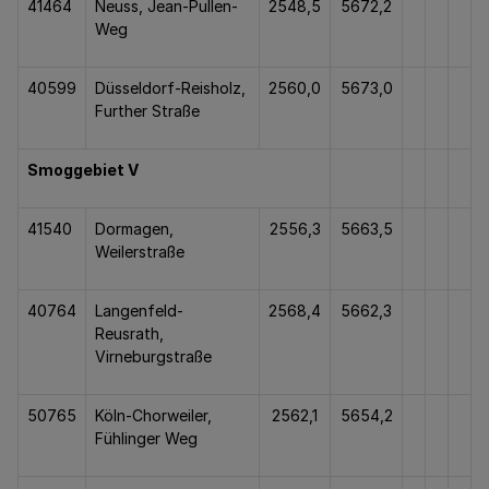
41464
Neuss, Jean-Pullen-
2548,5
5672,2
Weg
40599
Düsseldorf-Reisholz,
2560,0
5673,0
Further Straße
Smoggebiet V
41540
Dormagen,
2556,3
5663,5
Weilerstraße
40764
Langenfeld-
2568,4
5662,3
Reusrath,
Virneburgstraße
50765
Köln-Chorweiler,
2562,1
5654,2
Fühlinger Weg