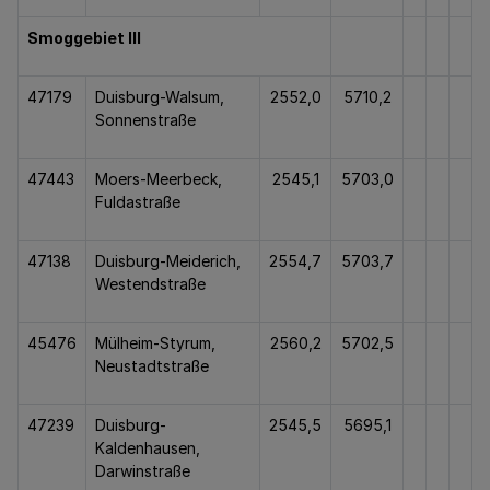
Smoggebiet III
47179
Duisburg-Walsum,
2552,0
5710,2
Sonnenstraße
47443
Moers-Meerbeck,
2545,1
5703,0
Fuldastraße
47138
Duisburg-Meiderich,
2554,7
5703,7
Westendstraße
45476
Mülheim-Styrum,
2560,2
5702,5
Neustadtstraße
47239
Duisburg-
2545,5
5695,1
Kaldenhausen,
Darwinstraße