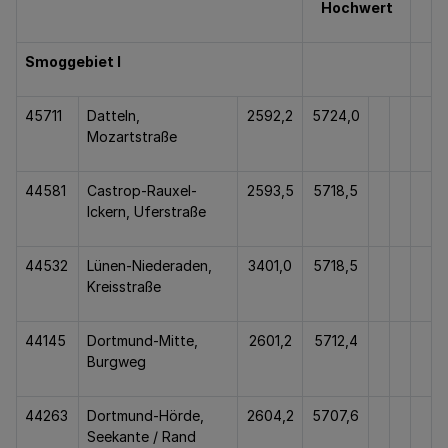
Hochwert
Smoggebiet I
45711
Datteln,
2592,2
5724,0
Mozartstraße
44581
Castrop-Rauxel-
2593,5
5718,5
Ickern, Uferstraße
44532
Lünen-Niederaden,
3401,0
5718,5
Kreisstraße
44145
Dortmund-Mitte,
2601,2
5712,4
Burgweg
44263
Dortmund-Hörde,
2604,2
5707,6
Seekante / Rand