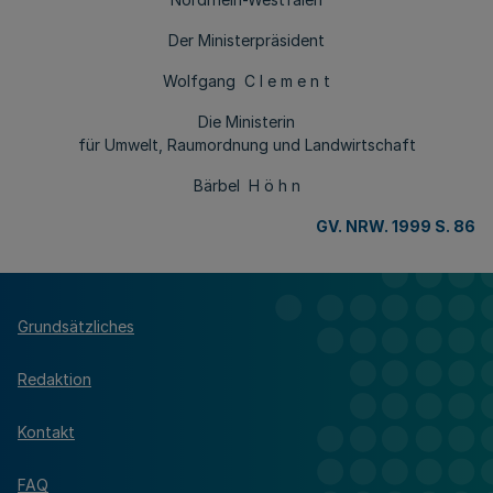
Der Ministerpräsident
Wolfgang C l e m e n t
Die Ministerin
für Umwelt, Raumordnung und Landwirtschaft
Bärbel H ö h n
GV. NRW. 1999 S. 86
Grundsätzliches
Redaktion
Kontakt
FAQ