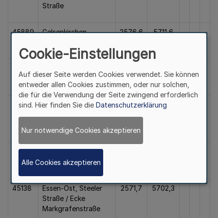
Straße
45889
Gelsenkirchen-
2576,6
5711,6
Schalke, Trinenkamp
Cookie-Einstellungen
44625
Herne,
2585,0
5711,1
Auf dieser Seite werden Cookies verwendet. Sie können
Ingeborgstraße
entweder allen Cookies zustimmen, oder nur solchen,
die für die Verwendung der Seite zwingend erforderlich
sind. Hier finden Sie die
Datenschutzerklärung
45356
Essen-Vogelheim,
2568,2
5707,4
Hafenstraße / Ecke
Wildstraße
Nur notwendige Cookies akzeptieren
45133
Essen-Bredeney,
2567,3
5697,3
Wallneyer Straße
Alle Cookies akzeptieren
45138
Essen-Ost, Steeler
2571,7
5702,3
Straße / Ecke
Markgrafenstraße