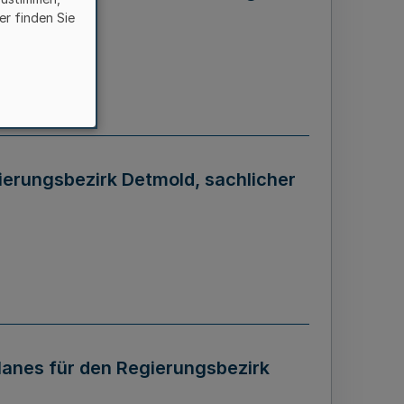
er finden Sie
rungsbezirk Detmold, sachlicher
anes für den Regierungsbezirk