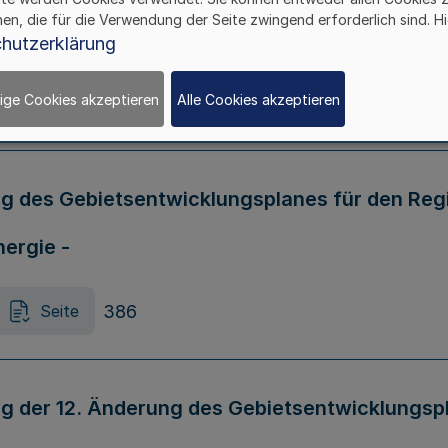
hen, die für die Verwendung der Seite zwingend erforderlich sind. Hi
förderungsZustVO - GGBefZustVO)
hutzerklärung
ige Cookies akzeptieren
Alle Cookies akzeptieren
384
Seite
des Gebietsentwicklungsplanes für den Regie
nergie -
386
Seite
der 12. Änderung des Gebietsentwicklungspl