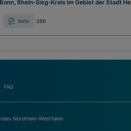
d Bonn, Rhein-Sieg-Kreis im Gebiet der Stadt H
386
Seite
FAQ
andes Nordrhein-Westfalen