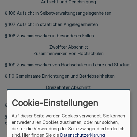
Aufsicht und Genehmigung
§ 106 Aufsicht in Selbstverwaltungsangelegenheiten
§ 107 Aufsicht in staatlichen Angelegenheiten
§ 108 Zusammenwirken in besonderen Fällen
Zwölfter Abschnitt
Zusammenwirken von Hochschulen
§ 109 Zusammenwirken von Hochschulen in Lehre und Studium
§ 110 Gemeinsame Einrichtungen und Betriebseinheiten
Dreizehnter Abschnitt
Ergänzende Vorschriften für einzelne Hochschulen
Cookie-Einstellungen
§ 111 Fernuniversität-Gesamthochschule in Hagen
Auf dieser Seite werden Cookies verwendet. Sie können
§ 112 Fachbereich für das Bibliotheks- und Informationswesen
entweder allen Cookies zustimmen, oder nur solchen,
der Fachhochschule Köln
die für die Verwendung der Seite zwingend erforderlich
Vierzehnter Abschnitt
sind. Hier finden Sie die
Datenschutzerklärung