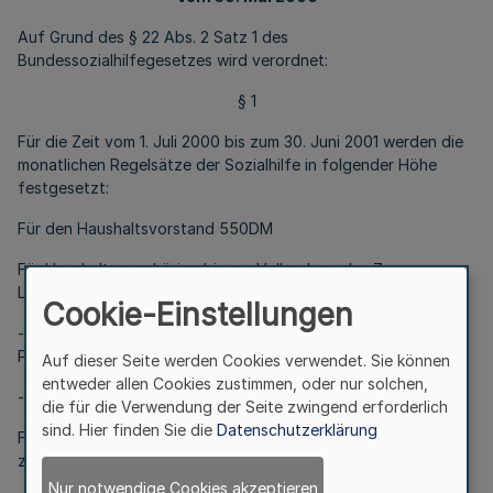
Auf Grund des § 22 Abs. 2 Satz 1 des
Bundessozialhilfegesetzes wird verordnet:
§ 1
Für die Zeit vom 1. Juli 2000 bis zum 30. Juni 2001 werden die
monatlichen Regelsätze der Sozialhilfe in folgender Höhe
festgesetzt:
Für den Haushaltsvorstand 550DM
Für Haushaltsangehörige bis zur Vollendung des 7.
Lebensjahres
Cookie-Einstellungen
- beim Zusammenleben mit einer Person, die allein für die
Pflege und Erziehung sorgt 303 DM
Auf dieser Seite werden Cookies verwendet. Sie können
entweder allen Cookies zustimmen, oder nur solchen,
- in den übrigen Fällen 275 DM.
die für die Verwendung der Seite zwingend erforderlich
sind. Hier finden Sie die
Datenschutzerklärung
Für Haushaltsangehörige vom Beginn des 8. Lebensjahres bis
zur Vollendung des 14. Lebensjahres 358 DM.
Nur notwendige Cookies akzeptieren