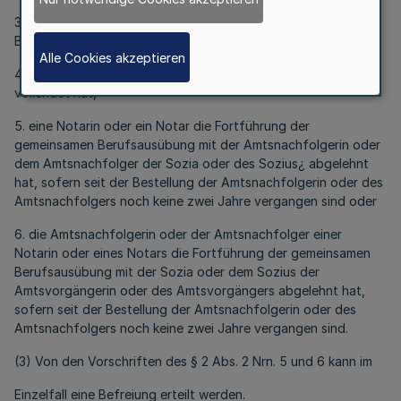
3. durch die gemeinsame Berufsausübung die Einrichtung und
Besetzung neuer Notarstellen erschwert wird,
Alle Cookies akzeptieren
4. eine Notarin oder ein Notar das sechzigste Lebensjahr
vollendet hat,
5. eine Notarin oder ein Notar die Fortführung der
gemeinsamen Berufsausübung mit der Amtsnachfolgerin oder
dem Amtsnachfolger der Sozia oder des Sozius¿ abgelehnt
hat, sofern seit der Bestellung der Amtsnachfolgerin oder des
Amtsnachfolgers noch keine zwei Jahre vergangen sind oder
6. die Amtsnachfolgerin oder der Amtsnachfolger einer
Notarin oder eines Notars die Fortführung der gemeinsamen
Berufsausübung mit der Sozia oder dem Sozius der
Amtsvorgängerin oder des Amtsvorgängers abgelehnt hat,
sofern seit der Bestellung der Amtsnachfolgerin oder des
Amtsnachfolgers noch keine zwei Jahre vergangen sind.
(3) Von den Vorschriften des § 2 Abs. 2 Nrn. 5 und 6 kann im
Einzelfall eine Befreiung erteilt werden.