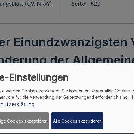
ungsblatt (GV. NRW)
Seite
520
der Einundzwanzigsten 
nderung der Allgemein
hrenordnung vom 15. F
e-Einstellungen
ite werden Cookies verwendet. Sie können entweder allen Cookies 
NRW. S. 154)
hen, die für die Verwendung der Seite zwingend erforderlich sind. Hi
hutzerklärung
ige Cookies akzeptieren
Alle Cookies akzeptieren
Berichtigung