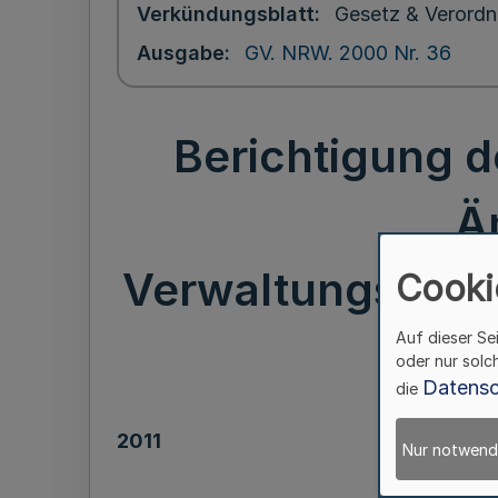
Verkündungsblatt
Gesetz & Verordn
Ausgabe
GV. NRW. 2000 Nr. 36
Berichtigung 
Ä
Verwaltungsgebü
Cooki
Auf dieser Se
oder nur solc
Datensc
die
2011
Nur notwend