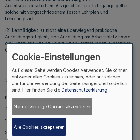
Arbeitsgemeinschaften. Als geschlossene Lehrgänge gelten
solche mit vorgeschriebenem festen Lehrplan und
Lehrgangsziel.
(2) Lehrtätigkeit ist nicht eine überwiegend praktische
Ausbildungstätigkeit, eine Ausbildung am Arbeitsplatz sowie
die Unterweisung und Anleitung an Einrichtungen, Maschinen,
Geräten, Waffen und sonstigen Ausbildungsgegenständen.
Cookie-Einstellungen
§ 3
Höhe der Lehrzulage
Auf dieser Seite werden Cookies verwendet. Sie können
entweder allen Cookies zustimmen, oder nur solchen,
(1) Die Lehrzulage beträgt monatlich 180 DM.
die für die Verwendung der Seite zwingend erforderlich
sind. Hier finden Sie die
Datenschutzerklärung
(2) In den Fällen des § 1 Abs. 1 Satz 3 ist § 6
Bundesbesoldungsgesetz entsprechend anzuwenden.
Nur notwendige Cookies akzeptieren
(3) Die Lehrzulage wird neben
1. einer verwendungsbezogenen Stellenzulage oder
Alle Cookies akzeptieren
2. einer Erschwerniszulage mit festem Monatsbetrag