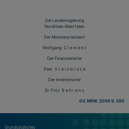
Die Landesregierung
Nordrhein-Westfalen
Der Ministerpräsident
Wolfgang C l e m e n t
Der Finanzminister
Peer S t e i n b r ü c k
Der Innenminister
Dr. Fritz B e h r e n s
GV. NRW. 2000 S. 590
Grundsätzliches