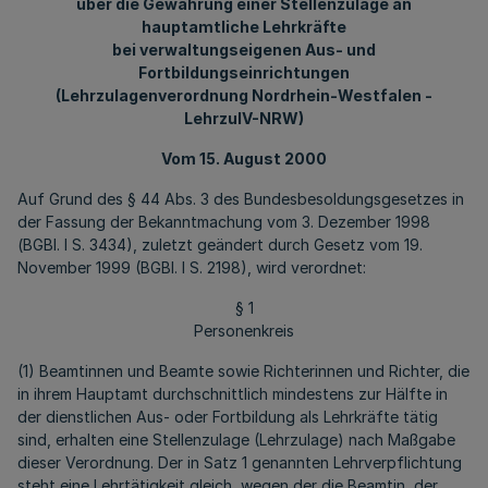
über die Gewährung einer Stellenzulage an
hauptamtliche Lehrkräfte
bei verwaltungseigenen Aus- und
Fortbildungseinrichtungen
(Lehrzulagenverordnung Nordrhein-Westfalen -
LehrzulV-NRW)
Vom 15. August 2000
Auf Grund des § 44 Abs. 3 des Bundesbesoldungsgesetzes in
der Fassung der Bekanntmachung vom 3. Dezember 1998
(BGBl. I S. 3434), zuletzt geändert durch Gesetz vom 19.
November 1999 (BGBl. I S. 2198), wird verordnet:
§ 1
Personenkreis
(1) Beamtinnen und Beamte sowie Richterinnen und Richter, die
in ihrem Hauptamt durchschnittlich mindestens zur Hälfte in
der dienstlichen Aus- oder Fortbildung als Lehrkräfte tätig
sind, erhalten eine Stellenzulage (Lehrzulage) nach Maßgabe
dieser Verordnung. Der in Satz 1 genannten Lehrverpflichtung
steht eine Lehrtätigkeit gleich, wegen der die Beamtin, der