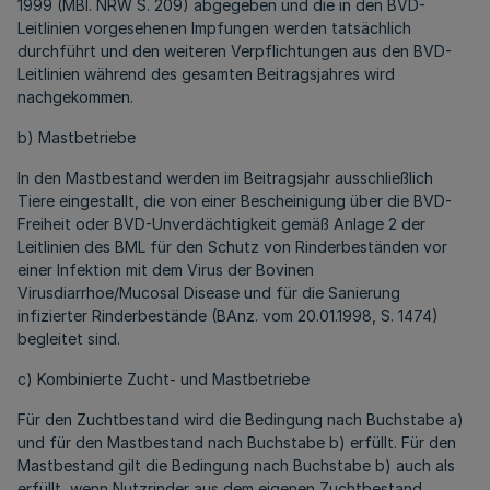
1999 (MBl. NRW S. 209) abgegeben und die in den BVD-
Leitlinien vorgesehenen Impfungen werden tatsächlich
durchführt und den weiteren Verpflichtungen aus den BVD-
Leitlinien während des gesamten Beitragsjahres wird
nachgekommen.
b) Mastbetriebe
In den Mastbestand werden im Beitragsjahr ausschließlich
Tiere eingestallt, die von einer Bescheinigung über die BVD-
Freiheit oder BVD-Unverdächtigkeit gemäß Anlage 2 der
Leitlinien des BML für den Schutz von Rinderbeständen vor
einer Infektion mit dem Virus der Bovinen
Virusdiarrhoe/Mucosal Disease und für die Sanierung
infizierter Rinderbestände (BAnz. vom 20.01.1998, S. 1474)
begleitet sind.
c) Kombinierte Zucht- und Mastbetriebe
Für den Zuchtbestand wird die Bedingung nach Buchstabe a)
und für den Mastbestand nach Buchstabe b) erfüllt. Für den
Mastbestand gilt die Bedingung nach Buchstabe b) auch als
erfüllt, wenn Nutzrinder aus dem eigenen Zuchtbestand