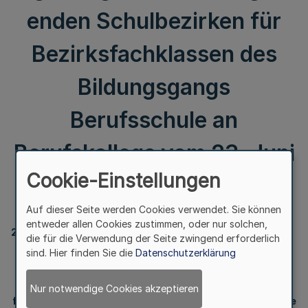
enden Schulbezirken für
Bezirksfachklassen des
Bildungsgangs
Berufsschule an
Berufskollegs vom 23. Juni
Cookie-Einstellungen
2000 (GV. NRW. S. 554)
Auf dieser Seite werden Cookies verwendet. Sie können
entweder allen Cookies zustimmen, oder nur solchen,
223
die für die Verwendung der Seite zwingend erforderlich
sind. Hier finden Sie die
Datenschutzerklärung
Berichtigung der Verordnung
über die Bildung von regierungsbezirksübergreifenden
Schulbezirken
Nur notwendige Cookies akzeptieren
für Bezirksfachklassen des Bildungsgangs Berufsschule