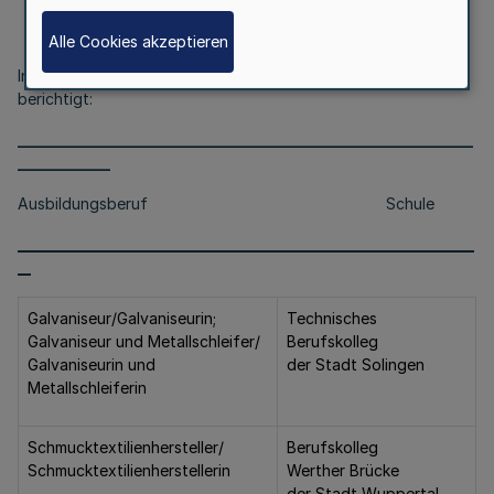
an Berufskollegs
vom 23. Juni 2000 (
GV. NRW. S. 554
)
Alle Cookies akzeptieren
In der
Anlage
werden zwei Schulbezeichnungen wie folgt
berichtigt:
___________________________________________________________
____________
Ausbildungsberuf Schule
_____________________________________________________________________
__
Galvaniseur/Galvaniseurin;
Technisches
Galvaniseur und Metallschleifer/
Berufskolleg
Galvaniseurin und
der Stadt Solingen
Metallschleiferin
Schmucktextilienhersteller/
Berufskolleg
Schmucktextilienherstellerin
Werther Brücke
der Stadt Wuppertal