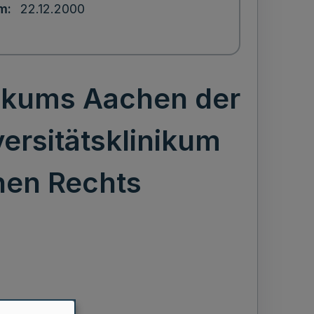
um
22.12.2000
nikums Aachen der
rsitätsklinikum
chen Rechts