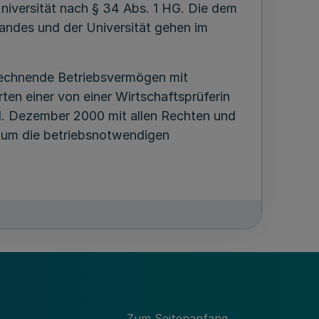
 Universität nach § 34 Abs. 1 HG. Die dem
andes und der Universität gehen im
urechnende Betriebsvermögen mit
n einer von einer Wirtschaftsprüferin
1. Dezember 2000 mit allen Rechten und
nikum die betriebsnotwendigen
er Aufgaben in Forschung und Lehre. Es
entlichen Gesundheitswesen wahr. Es
tlichen Fort- und Weiterbildung und der
h und unmittelbar gemeinnützige Zwecke im
Zum Seitenanfang