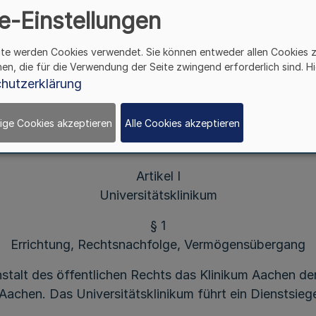
(Universitätsklinikum Aachen)
e-Einstellungen
als Anstalt des öffentlichen Rechts
ite werden Cookies verwendet. Sie können entweder allen Cookies 
Vom 1. Dezember 2000
hen, die für die Verwendung der Seite zwingend erforderlich sind. Hi
hutzerklärung
Gesetzes über die Hochschulen des Landes Nordrhein
it Zustimmung des Ausschusses für Wissenschaft und
ige Cookies akzeptieren
Alle Cookies akzeptieren
, dem Innenministerium und dem Ministerium für Städ
Artikel I
Universitätsklinikum
§ 1
Errichtung, Rechtsnachfolge, Vermögensübergang
 Anstalt des öffentlichen Rechts das Klinikum Aachen 
 Aachen. Das Universitätsklinikum führt ein Dienstsiege