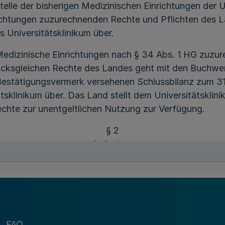
 Stelle der bisherigen Medizinischen Einrichtungen der
ichtungen zuzurechnenden Rechte und Pflichten des L
Universitätsklinikum über.
Medizinische Einrichtungen nach § 34 Abs. 1 HG zuz
ksgleichen Rechte des Landes geht mit den Buchwerte
 Bestätigungsvermerk versehenen Schlussbilanz zum 3
ätsklinikum über. Das Land stellt dem Universitätskli
chte zur unentgeltlichen Nutzung zur Verfügung.
§ 2
Aufgaben
achbereich Medizin der Universität zur Erfüllung sein
 einschließlich der Hochleistungsmedizin und im öff
versorgung mit Forschung und Lehre. Es dient der ärz
als. Das Universitätsklinikum verfolgt ausschließlic
FAQ