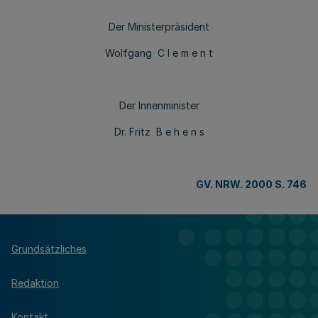
Der Ministerpräsident
Wolfgang C l e m e n t
Der Innenminister
Dr. Fritz B e h e n s
GV. NRW. 2000 S. 746
Grundsätzliches
Redaktion
Kontakt