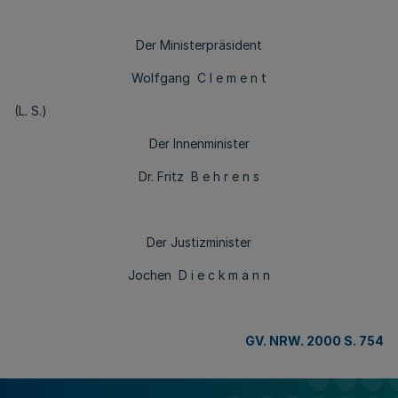
Der Ministerpräsident
Wolfgang C l e m e n t
(L. S.)
Der Innenminister
Dr. Fritz B e h r e n s
Der Justizminister
Jochen D i e c k m a n n
GV. NRW. 2000 S. 754