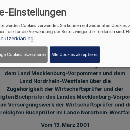
werk der Wirtschaftspr
e-Einstellungen
chprüfer im Lande Nord
ite werden Cookies verwendet. Sie können entweder allen Cookies 
hen, die für die Verwendung der Seite zwingend erforderlich sind. Hi
hutzerklärung
ige Cookies akzeptieren
Alle Cookies akzeptieren
Bekanntmachung
des Inkrafttretens des Staatsvertrages zwischen
dem Land Mecklenburg-Vorpommern und dem
Land Nordrhein-Westfalen über die
Zugehörigkeit der Wirtschaftsprüfer und der
digten Buchprüfer des Landes Mecklenburg-Vorp
um Versorgungswerk der Wirtschaftsprüfer und d
reidigten Buchprüfer im Lande Nordrhein-Westfa
Vom 13. März 2001