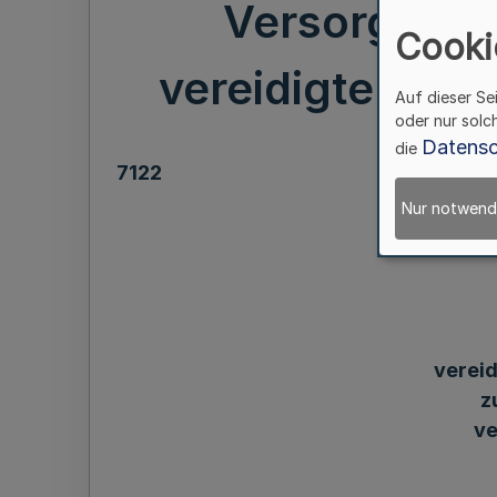
Versorgungs
Cooki
vereidigten Bu
Auf dieser Se
oder nur solc
Datensc
die
7122
Nur notwend
verei
z
ve