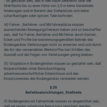
- so gestaltet sein, daß in den Raum senkrecht über der
Stehfläche bis zu einer Höhe von 2,0 m keine Geräteteile
hineinragen und im Bereich des Stehplatzes sich keine
scharfkantigen oder spitzen Teile befinden.
(4) Fahrer-, Beifahrer- und Mitfahrerplätze müssen
ausreichenden Bewegungsfreiraum haben und so beschaffen
sein, daß für Fahrer, Beifahrer und Mitfahrer durch Kanten,
Ecken und Profile bei bestimmungsgemäßem Betrieb des
Bodengerätes Verletzungen nicht zu erwarten sind und durch
die Art des verwendeten Werkstoffes bei Unfällen das
Ausmaß und die Folgen von Verletzungen gering bleiben.
(5) Sitzplätze in Bodengeräten müssen so gestaltet sein, daß
Körperschäden unter Berücksichtigung
arbeitswissenschaftlicher Erkenntnisse und des
Einsatzzweckes des Bodengerätes vermieden werden.
§ 26
Befehlseinrichtungen, Stellteile
(1) Bodengeräte mit Fahrantrieb müssen so eingerichtet sein,
daß sie gegen unbefugte Benutzung gesichert werden