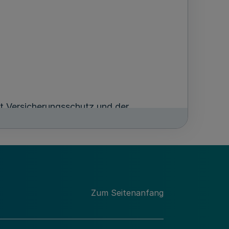
t Versicherungsschutz und der
 für Versicherungsprodukte, insbesondere
Zum Seitenanfang
men mit der in Abs. 1 genannten
annten Zweck dient,