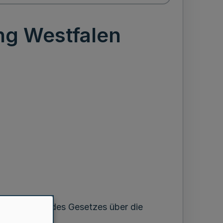
ng Westfalen
chts im Sinne des Gesetzes über die
01.