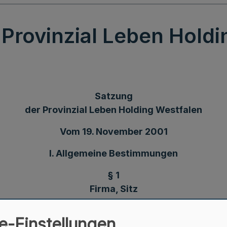
 Provinzial Leben Holdi
Satzung
der Provinzial Leben Holding Westfalen
Vom 19. November 2001
I. Allgemeine Bestimmungen
§ 1
Firma, Sitz
en“ ist eine rechtsfähige Anstalt des öffentlichen Re
e-Einstellungen
ovinzial-Versicherungsanstalten vom 14. November 20