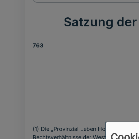
Satzung der
763
(1) Die „Provinzial Leben Holding Westfal
Cooki
Rechtsverhältnisse der Westfälischen Pr