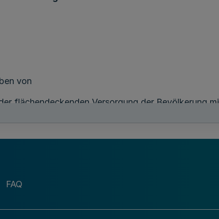
ben von
 der flächendeckenden Versorgung der Bevölkerung mi
ten, regional dezentralisierten ausgewogenen Marktes
tfalen-Lippe.
chlands im europäischen Binnenmarkt ist zulässig.
gehört auch
FAQ
eräußerung von Beteiligungen an Versicherungsunterneh
hmen im In- und Ausland, soweit es dem in Abs. 1 gen