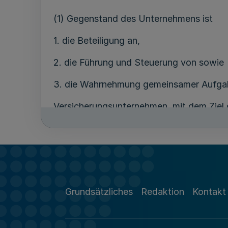
(1) Gegenstand des Unternehmens ist
1. die Beteiligung an,
2. die Führung und Steuerung von sowie
3. die Wahrnehmung gemeinsamer Aufga
Versicherungsunternehmen, mit dem Ziel
Aufrechterhaltung eines kundenorientier
im Gebiet des Landschaftsverbandes Wes
Eine begrenzte Tätigkeit außerhalb Deuts
(2) Zum Gegenstand des Unternehmens 
Grundsätzliches
Redaktion
Kontakt
1. der Erwerb, die Verwaltung und die V
Zielsetzung, sowie an sonstigen Unterne