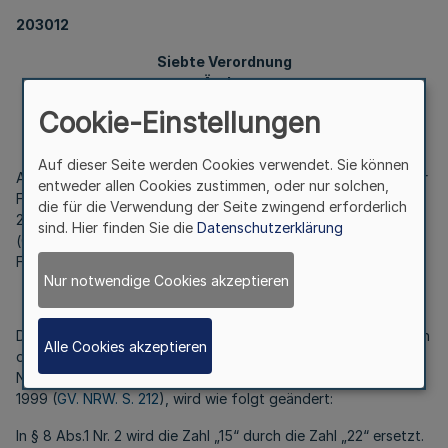
203012
Siebte Verordnung
zur Änderung
der Laufbahnverordnung der Polizei
Cookie-Einstellungen
Vom 9. März 2001
Auf dieser Seite werden Cookies verwendet. Sie können
Aufgrund des § 187 Abs. 1 des Landesbeamtengesetzes in der
entweder allen Cookies zustimmen, oder nur solchen,
Fassung der Bekanntmachung vom 1. Mai 1981(GV. NRW. S.
die für die Verwendung der Seite zwingend erforderlich
234), zuletzt geändert durch Gesetz vom 12. Dezember 2000
sind. Hier finden Sie die
Datenschutzerklärung
(
GV. NRW. S. 746
), wird im Einvernehmen mit dem
Finanzministerium verordnet:
Nur notwendige Cookies akzeptieren
Artikel I
Die Verordnung über die Laufbahn der Polizeivollzugsbeamten
Alle Cookies akzeptieren
des Landes Nordrhein-Westfalen vom 4. Januar 1995 (GV.
NRW. S.42), zuletzt geändert durch Verordnung vom12. Juni
1999 (
GV. NRW. S. 212
), wird wie folgt geändert:
In § 8 Abs.1 Nr. 2 wird die Zahl „15“ durch die Zahl „22“ ersetzt.