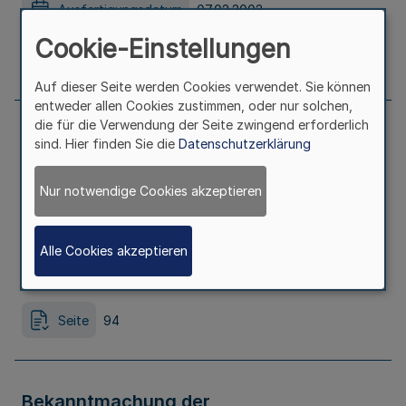
Ausfertigungsdatum
07.02.2002
Cookie-Einstellungen
Seite
94
Auf dieser Seite werden Cookies verwendet. Sie können
entweder allen Cookies zustimmen, oder nur solchen,
die für die Verwendung der Seite zwingend erforderlich
Verordnung zur Übertragung von
sind. Hier finden Sie die
Datenschutzerklärung
Befugnissen nach der
Nur notwendige Cookies akzeptieren
Bundesnotarordnung
Alle Cookies akzeptieren
Ausfertigungsdatum
26.02.2002
Seite
94
Bekanntmachung der