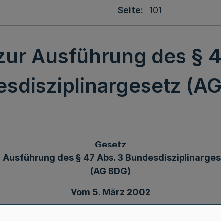
Seite
101
zur Ausführung des § 4
sdisziplinargesetz (A
Gesetz
r Ausführung des § 47 Abs. 3 Bundesdisziplinarges
(AG BDG)
Vom 5. März 2002
chlossen, das hiermit verkündet wird: