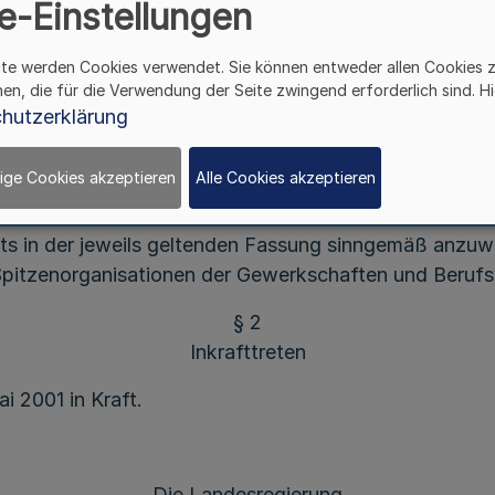
e-Einstellungen
Gesetz
r Ausführung des § 47 Abs. 3 Bundesdiziplinarges
ite werden Cookies verwendet. Sie können entweder allen Cookies 
(AG BDG)
hen, die für die Verwendung der Seite zwingend erforderlich sind. Hi
hutzerklärung
§ 1
Wahl der Beamtenbeisitzer
ige Cookies akzeptieren
Alle Cookies akzeptieren
nen und Beamtenbeisitzer (§ 47 Bundesdisziplinarges
ts in der jeweils geltenden Fassung sinngemäß anzuw
pitzenorganisationen der Gewerkschaften und Beruf
§ 2
Inkrafttreten
i 2001 in Kraft.
Die Landesregierung