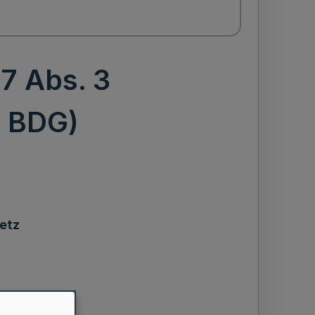
7 Abs. 3
G BDG)
etz