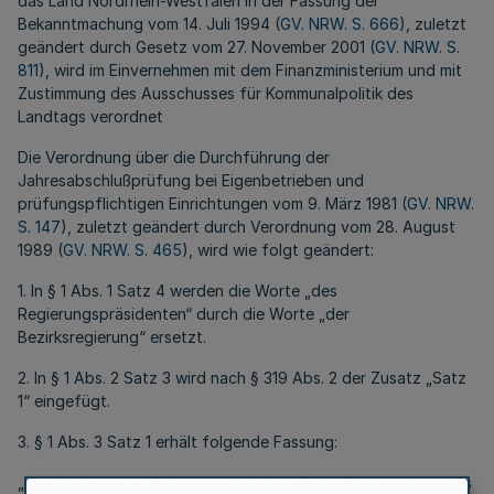
das Land Nordrhein-Westfalen in der Fassung der
Bekanntmachung vom 14. Juli 1994 (
GV. NRW. S. 666
), zuletzt
geändert durch Gesetz vom 27. November 2001 (
GV. NRW. S.
811
), wird im Einvernehmen mit dem Finanzministerium und mit
Zustimmung des Ausschusses für Kommunalpolitik des
Landtags verordnet
Die Verordnung über die Durchführung der
Jahresabschlußprüfung bei Eigenbetrieben und
prüfungspflichtigen Einrichtungen vom 9. März 1981 (
GV. NRW.
S. 147
), zuletzt geändert durch Verordnung vom 28. August
1989 (
GV. NRW. S. 465
), wird wie folgt geändert:
1. In § 1 Abs. 1 Satz 4 werden die Worte „des
Regierungspräsidenten“ durch die Worte „der
Bezirksregierung“ ersetzt.
2. In § 1 Abs. 2 Satz 3 wird nach § 319 Abs. 2 der Zusatz „Satz
1“ eingefügt.
3. § 1 Abs. 3 Satz 1 erhält folgende Fassung:
„Der Umfang der Prüfung und der Inhalt des Prüfungsberichts