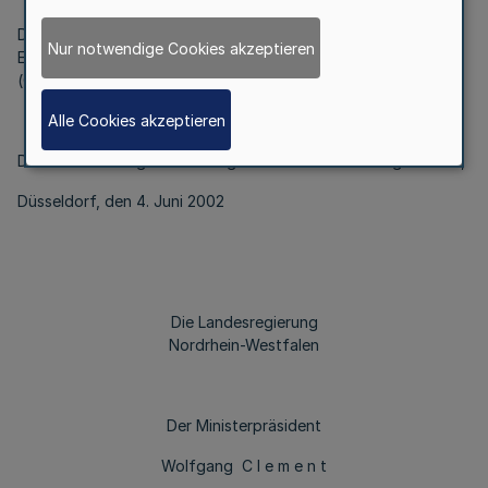
Die Verordnung über die Festlegung des städtebaulichen
Nur notwendige Cookies akzeptieren
Entwicklungsbereichs Köln-Chorweiler vom 5. Dezember 1972
(GV. NRW. S. 406, ber. 1973 S. 196) wird aufgehoben.
Alle Cookies akzeptieren
§ 2
Diese Verordnung tritt am Tag nach ihrer Verkündung in Kraft,
Düsseldorf, den 4. Juni 2002
Die Landesregierung
Nordrhein-Westfalen
Der Ministerpräsident
Wolfgang C l e m e n t