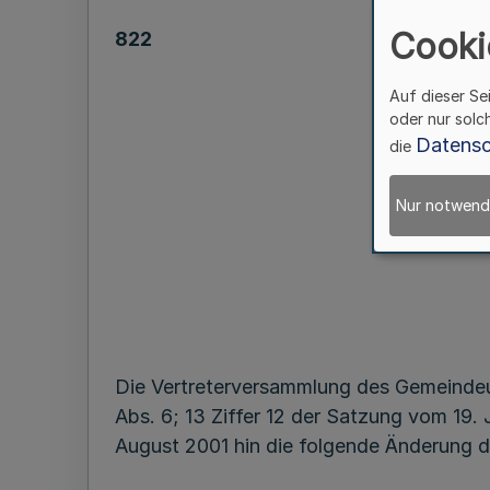
Cooki
822
Auf dieser Se
oder nur solc
Datensc
ehr
die
Nur notwend
Die Vertreterversammlung des Gemeindeu
Abs. 6; 13 Ziffer 12 der Satzung vom 19. 
August 2001 hin die folgende Änderung 