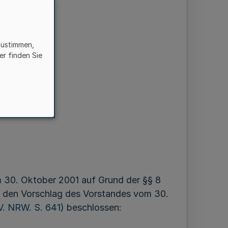
zustimmen,
er finden Sie
gane
 30. Oktober 2001 auf Grund der §§ 8
uf den Vorschlag des Vorstandes vom 30.
V. NRW. S. 641
) beschlossen: