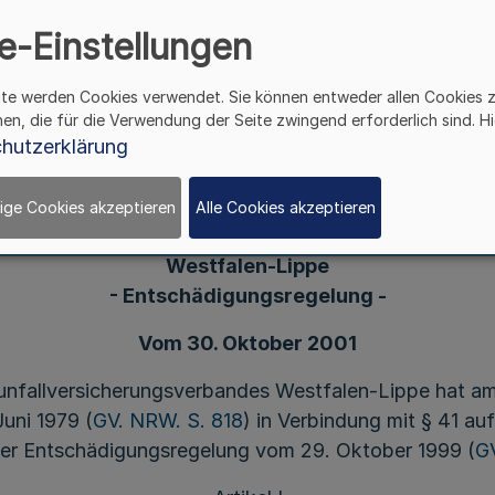
e-Einstellungen
Erste Änderung
ite werden Cookies verwendet. Sie können entweder allen Cookies 
der Regelung der Entschädigung der
hen, die für die Verwendung der Seite zwingend erforderlich sind. Hi
hutzerklärung
enamtlichen Mitglieder der Selbstverwaltungsor
und der von den Selbstverwaltungsorganen
gebildeten Ausschüsse des
ige Cookies akzeptieren
Alle Cookies akzeptieren
Gemeindeunfallversicherungsverbandes
Westfalen-Lippe
- Entschädigungsregelung -
Vom 30. Oktober 2001
nfallversicherungsverbandes Westfalen-Lippe hat am
Juni 1979 (
GV. NRW. S. 818
) in Verbindung mit § 41 a
der Entschädigungsregelung vom 29. Oktober 1999 (
G