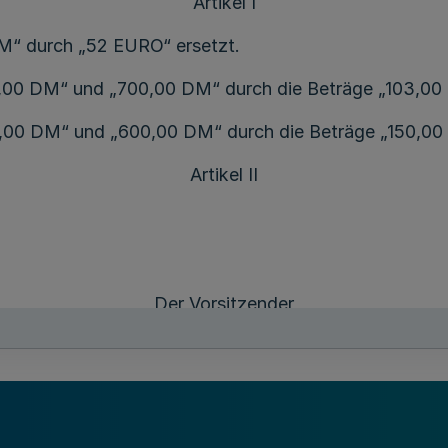
Artikel I
 DM“ durch „52 EURO“ ersetzt.
00,00 DM“ und „700,00 DM“ durch die Beträge „103,0
00,00 DM“ und „600,00 DM“ durch die Beträge „150,0
Artikel II
Der Vorsitzender
der Vertreterversammlung
Rainer J o h n
Der Vorsitzende
des Vorstandes