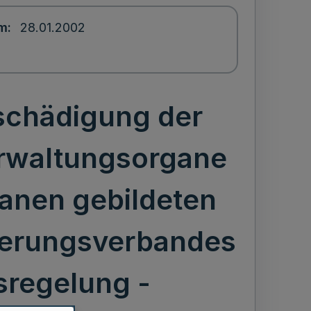
um
28.01.2002
schädigung der
erwaltungsorgane
anen gebildeten
herungsverbandes
sregelung -