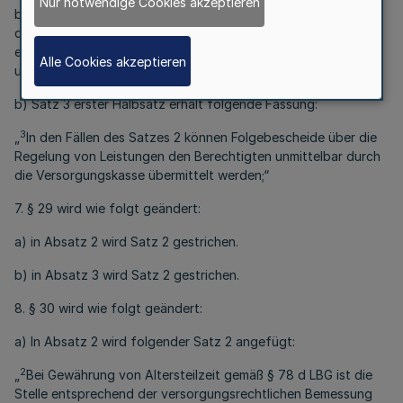
Nur notwendige Cookies akzeptieren
beauftragt wird, bleibt die Zuständigkeit des Mitgliedes für
die Ausfertigung und Zustellung der Bescheide über die
erstmalige Festsetzung von Versorgungsleistungen
Alle Cookies akzeptieren
unberührt.“
b) Satz 3 erster Halbsatz erhält folgende Fassung:
3
„
In den Fällen des Satzes 2 können Folgebescheide über die
Regelung von Leistungen den Berechtigten unmittelbar durch
die Versorgungskasse übermittelt werden;“
7. § 29 wird wie folgt geändert:
a) in Absatz 2 wird Satz 2 gestrichen.
b) in Absatz 3 wird Satz 2 gestrichen.
8. § 30 wird wie folgt geändert:
a) In Absatz 2 wird folgender Satz 2 angefügt:
2
„
Bei Gewährung von Altersteilzeit gemäß § 78 d LBG ist die
Stelle entsprechend der versorgungsrechtlichen Bemessung