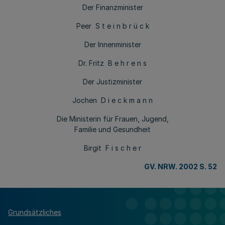
Der Finanzminister
Peer S t e i n b r ü c k
Der Innenminister
Dr. Fritz B e h r e n s
Der Justizminister
Jochen D i e c k m a n n
Die Ministerin für Frauen, Jugend,
Familie und Gesundheit
Birgit F i s c h e r
GV. NRW. 2002 S. 52
Grundsätzliches