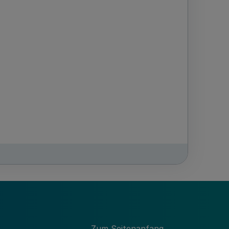
GV. NRW. 2002 S. 536
Zum Seitenanfang