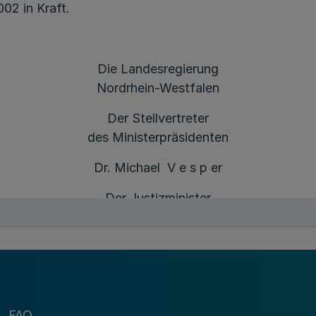
02 in Kraft.
Die Landesregierung
Nordrhein-Westfalen
Der Stellvertreter
des Ministerpräsidenten
Dr. Michael V e s p er
Der Justizminister
Jochen D i e c k m a n n n
FAQ