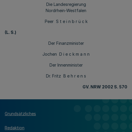
Die Landesregierung
Nordrhein-Westfalen
Peer S t e i n b r ü c k
(L. S.)
Der Finanzminister
Jochen D i e c k m a n n
Der Innenminister
Dr. Fritz B e h r e n s
GV. NRW 2002 S. 570
Grundsätzliches
Redaktion