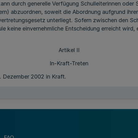
nn durch generelle Verfügung Schulleiterinnen oder S
ntern) abzuordnen, soweit die Abordnung aufgrund ihr
rtretungsgesetz unterliegt. Sofern zwischen den Schul
keine einvernehmliche Entscheidung erreicht wird, 
Artikel II
In-Kraft-Treten
1. Dezember 2002 in Kraft.
Die Ministerin
für Schule, Jugend und Kinder
des Landes Nordrhein-Westfalen
Ute S c h ä f e r
FAQ