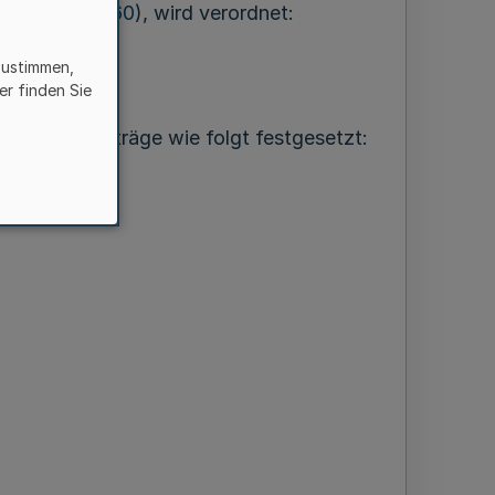
V. NRW. S. 660
), wird verordnet:
zustimmen,
er finden Sie
hebenden Beiträge wie folgt festgesetzt: