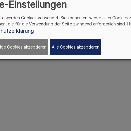
e-Einstellungen
etzt geändert durch Gesetz vom 14. Dezember 1999 (
G
§ 1
ite werden Cookies verwendet. Sie können entweder allen Cookies 
Beiträge
hen, die für die Verwendung der Seite zwingend erforderlich sind. Hi
hutzerklärung
den die von den Tierbesitzern für das Jahr 2003 zu er
ige Cookies akzeptieren
Alle Cookies akzeptieren