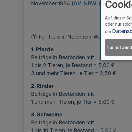
Cooki
November 1984 (
GV. NRW. S. 754
), zul
Auf dieser Se
oder nur solc
Datensc
die
(1) Für Tiere in Nordrhein-Westfalen wer
Nur notwend
1. Pferde
Beiträge in Beständen mit
1 bis 2 Tieren, je Bestand = 5,00 €
3 und mehr Tieren, je Tier = 2,50 €
2. Rinder
Beiträge in Beständen mit
1 und mehr Tieren, je Tier = 5,00 €
3. Schweine
Beiträge in Beständen mit
1 bis 10 Tieren, je Bestand = 5,00 €