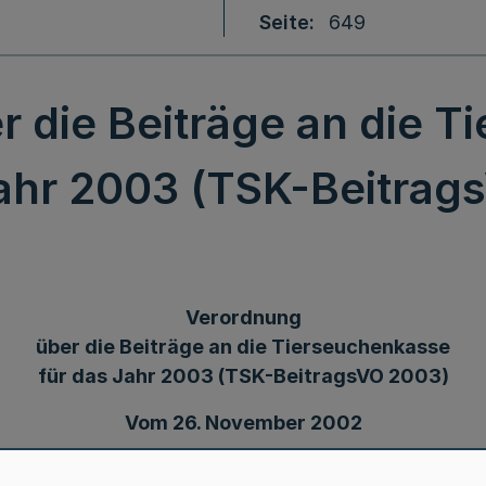
Seite
649
 die Beiträge an die 
Jahr 2003 (TSK-Beitrag
Verordnung
über die Beiträge an die Tierseuchenkasse
für das Jahr 2003 (TSK-BeitragsVO 2003)
Vom 26. November 2002
tzes zum Tierseuchengesetz (AGTierSG-NW) in der F