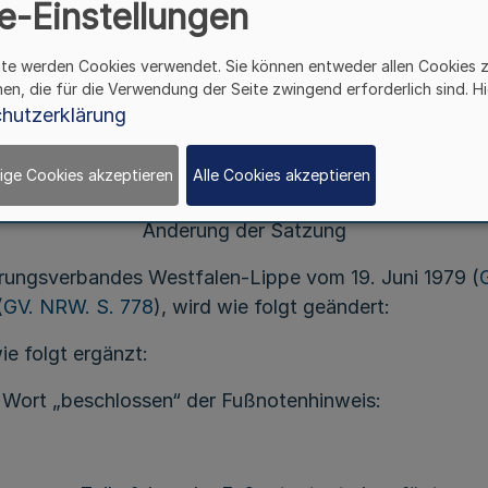
Vom 30. Oktober 2001
e-Einstellungen
s Vierten Buches Sozialgesetzbuch (SGB IV) hat die V
ite werden Cookies verwendet. Sie können entweder allen Cookies 
Westfalen-Lippe am 30. Oktober 2001 folgende Ände
hen, die für die Verwendung der Seite zwingend erforderlich sind. Hi
assung des 12. Nachtrags zur Satzung vom 22. Oktobe
hutzerklärung
ige Cookies akzeptieren
Alle Cookies akzeptieren
Artikel I
Änderung der Satzung
rungsverbandes Westfalen-Lippe vom 19. Juni 1979 (
(
GV. NRW. S. 778
), wird wie folgt geändert:
ie folgt ergänzt:
 Wort „beschlossen“ der Fußnotenhinweis: