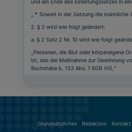
und am Ende des Einleitungssatzes in ein
„ * Soweit in der Satzung die männliche 
2. § 2 wird wie folgt geändert:
a. § 2 Satz 2 Nr. 10 wird wie folgt geände
„Personen, die Blut oder körpereigene 
ist, das die Maßnahme zur Gewinnung von
Buchstabe b, 133 Abs. 1 SGB VII),“
b. § 2 Satz 2 Nr. 12 wird wie folgt gefass
„Personen, die auf Kosten einer Krankenka
stationäre, teilstätionäre oder ambulante
1 Nr. 1 SGB VII),“
c. § 2 Satz 2 Nr. 13 wird wie folgt gefass
Grundsätzliches
Redaktion
Kontakt