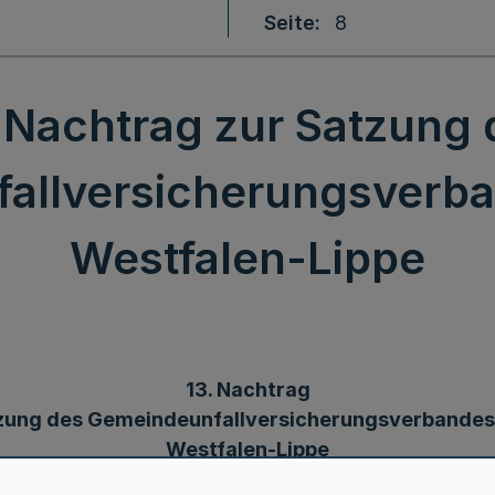
Seite
8
. Nachtrag zur Satzung 
allversicherungsverb
Westfalen-Lippe
13. Nachtrag
zung des Gemeindeunfallversicherungsverbande
Westfalen-Lippe