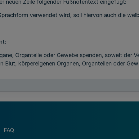
er neuen Zeile folgender Fußnotentext eingefügt:
Sprachform verwendet wird, soll hiervon auch die wei
rt:
Organe, Organteile oder Gewebe spenden, soweit der 
 Blut, körpereigenen Organen, Organteilen oder Geweb
t:
sse, für die der Verband zuständig ist, stationäre od
 Leistungen zur medizinischen Rehabilitation erhalten 
t:
FAQ