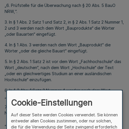
„6. Prüfstelle für die Überwachung nach § 20 Abs. 5 BauO
NRW,“.
3. In § 1 Abs. 2 Satz 1 und Satz 2, in § 2 Abs. 1 Satz 2 Nummer 1,
2 und 3 werden nach dem Wort „Bauprodukte“ die Wörter
„oder Bauarten“ eingefügt.
4. In § 1 Abs. 3 werden nach dem Wort „Bauprodukt“ die
Wörter „oder die gleiche Bauart“ eingefügt.
5. In § 2 Abs. 1 Satz 2 ist vor dem Wort „Fachhochschule“ das
Wort „deutschen“, nach dem Wort „Hochschule“ der Text
„oder ein gleichwertiges Studium an einer ausländischen
Hochschule“ einzufügen.
6. In § 2 Abs. 1 Satz 2 Nummer 4 werden nach dem Wort
„Bauprodukten“ die Wörter „und Bauarten“ angefügt.
Cookie-Einstellungen
7. In § 2 Abs. 1 Satz 2 wird nach Nummer 4 eine zusätzliche
Nummer 5 mit dem Wortlaut:
Auf dieser Seite werden Cookies verwendet. Sie können
entweder allen Cookies zustimmen, oder nur solchen,
„5. für Prüfstellen nach § 1 Abs. 1 Nummer 6 eine mindestens
die für die Verwendung der Seite zwingend erforderlich