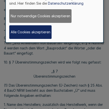
dreijährige Berufserfahrung im jeweiligen Aufgabenbereich“
sind. Hier finden Sie die
Datenschutzerklärung
eingefügt.
Nur notwendige Cookies akzeptieren
8. In § 3 Abs. 2 Nummer 2 sind nach dem Wort „Bauprodukt“
die Wörter „oder zur Bauart“ einzufügen; „NW“ ist durch
„NRW“ zu ersetzen.
Alle Cookies akzeptieren
9. In § 4 Nummer 1 wird nach dem Wort „Bauprodukte“ der
Text „und Anwendern von Bauarten“ eingefügt; in § 4 Nummer
4 werden nach dem Wort „Bauprodukt“ die Wörter „oder die
Bauart“ eingefügt.
10. § 7 Übereinstimmungszeichen wird wie folgt neu gefasst:
„§ 7
Übereinstimmungszeichen
(1) Das Übereinstimmungszeichen (Ü-Zeichen) nach § 25 Abs.
4 BauO NRW besteht aus dem Buchstaben „Ü“ und muss
folgende Angaben enthalten:
1. Name des Herstellers; zusätzlich das Herstellwerk, wenn der