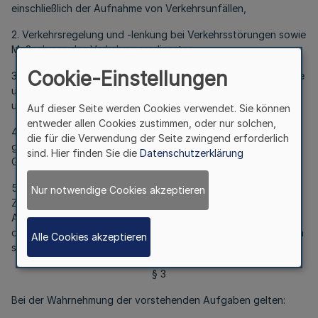
einschließlich der Aufnahme von Verkehrsunfällen,
2. Verkehrsregelung und -lenkung bei Verkehrsstörungen sowie
Maßnahmen des Verkehrswarndienstes,
Cookie-Einstellungen
3. Überprüfung von Verkehrszeichen und -einrichtungen sowie
unaufschiebbar notwendige Sicherungsmaßnahmen an Bau-
und Schadensstellen,
Auf dieser Seite werden Cookies verwendet. Sie können
entweder allen Cookies zustimmen, oder nur solchen,
4. Begleitung von Schwer- und Großraumtransporten,
die für die Verwendung der Seite zwingend erforderlich
gefährdeten Transporten und Transporten mit gefährlichen
sind. Hier finden Sie die
Datenschutzerklärung
Gütern,
5. sonstige Maßnahmen der Gefahrenabwehr im
Nur notwendige Cookies akzeptieren
Zusammenhang mit den Nummern 1 bis 4, sofern die
Auswirkungen des Anlasses im Wesentlichen auf den Bereich
der Bundesautobahn beschränkt bleiben. In den übrigen Fällen
Alle Cookies akzeptieren
sind die unaufschiebbar notwendigen Maßnahmen zu treffen.
§ 3
Bei der Wahrnehmung der vorstehenden Aufgaben gelten: