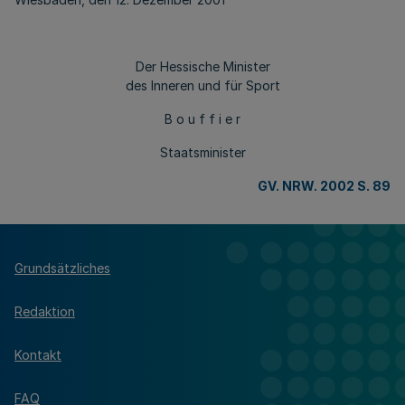
Der Hessische Minister
des Inneren und für Sport
B o u f f i e r
Staatsminister
GV. NRW. 2002 S. 89
Grundsätzliches
Redaktion
Kontakt
FAQ