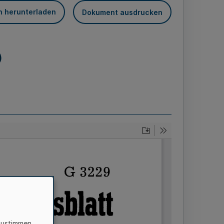
n herunterladen
Dokument ausdrucken
)
zustimmen,