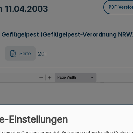
om
11.04.2003
PDF-Versio
 Geflügelpest (Geflügelpest-Verordnung NRW
201
Seite
e-Einstellungen
ite werden Cookies verwendet. Sie können entweder allen Cookies 