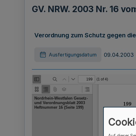
GV. NRW. 2003 Nr. 16 v
Verordnung zum Schutz gegen die
09.04.2003
Ausfertigungsdatum
Cooki
Auf dieser Se