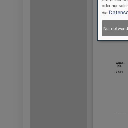
oder nur solc
Datensc
die
Nur notwend