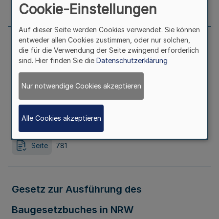
Seite
778
Cookie-Einstellungen
Auf dieser Seite werden Cookies verwendet. Sie können
entweder allen Cookies zustimmen, oder nur solchen,
Sechste Verordnung zur Änderung der
die für die Verwendung der Seite zwingend erforderlich
sind. Hier finden Sie die
Datenschutzerklärung
Besoldungszuständigkeitsverordnung
Nur notwendige Cookies akzeptieren
NRW
Ausfertigungsdatum
16.12.2003
Alle Cookies akzeptieren
Seite
781
Gesetz zur Ausführung des
Baugesetzbuches in NRW