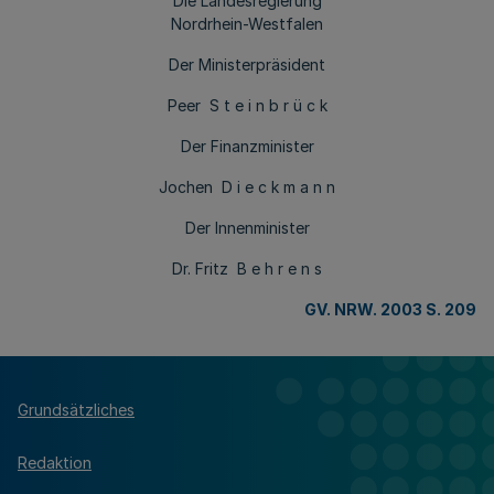
Die Landesregierung
Nordrhein-Westfalen
Der Ministerpräsident
Peer S t e i n b r ü c k
Der Finanzminister
Jochen D i e c k m a n n
Der Innenminister
Dr. Fritz B e h r e n s
GV. NRW. 2003 S. 209
Grundsätzliches
Redaktion