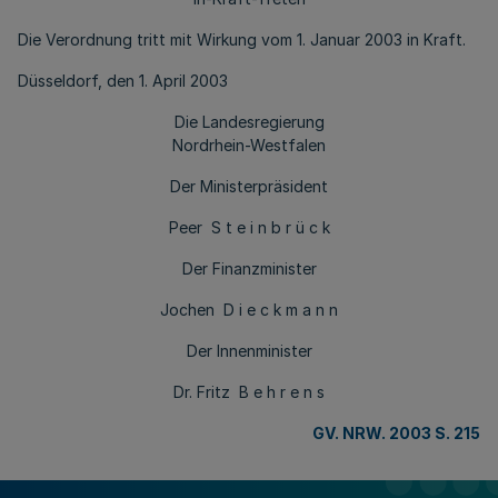
Die Verordnung tritt mit Wirkung vom 1. Januar 2003 in Kraft.
Düsseldorf, den 1. April 2003
Die Landesregierung
Nordrhein-Westfalen
Der Ministerpräsident
Peer S t e i n b r ü c k
Der Finanzminister
Jochen D i e c k m a n n
Der Innenminister
Dr. Fritz B e h r e n s
GV. NRW. 2003 S. 215