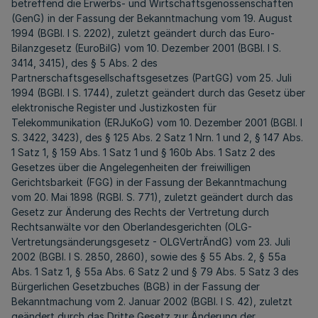
betreffend die Erwerbs- und Wirtschaftsgenossenschaften
(GenG) in der Fassung der Bekanntmachung vom 19. August
1994 (BGBl. I S. 2202), zuletzt geändert durch das Euro-
Bilanzgesetz (EuroBilG) vom 10. Dezember 2001 (BGBl. I S.
3414, 3415), des § 5 Abs. 2 des
Partnerschaftsgesellschaftsgesetzes (PartGG) vom 25. Juli
1994 (BGBl. I S. 1744), zuletzt geändert durch das Gesetz über
elektronische Register und Justizkosten für
Telekommunikation (ERJuKoG) vom 10. Dezember 2001 (BGBl. I
S. 3422, 3423), des § 125 Abs. 2 Satz 1 Nrn. 1 und 2, § 147 Abs.
1 Satz 1, § 159 Abs. 1 Satz 1 und § 160b Abs. 1 Satz 2 des
Gesetzes über die Angelegenheiten der freiwilligen
Gerichtsbarkeit (FGG) in der Fassung der Bekanntmachung
vom 20. Mai 1898 (RGBl. S. 771), zuletzt geändert durch das
Gesetz zur Änderung des Rechts der Vertretung durch
Rechtsanwälte vor den Oberlandesgerichten (OLG-
Vertretungsänderungsgesetz - OLGVertrÄndG) vom 23. Juli
2002 (BGBl. I S. 2850, 2860), sowie des § 55 Abs. 2, § 55a
Abs. 1 Satz 1, § 55a Abs. 6 Satz 2 und § 79 Abs. 5 Satz 3 des
Bürgerlichen Gesetzbuches (BGB) in der Fassung der
Bekanntmachung vom 2. Januar 2002 (BGBl. I S. 42), zuletzt
geändert durch das Dritte Gesetz zur Änderung der