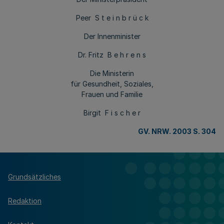
Peer S t e i n b r ü c k
Der Innenminister
Dr. Fritz B e h r e n s
Die Ministerin
für Gesundheit, Soziales,
Frauen und Familie
Birgit F i s c h e r
GV. NRW. 2003 S. 304
Grundsätzliches
Redaktion