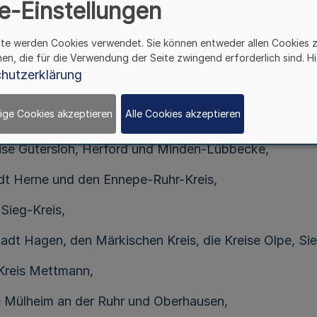
e-Einstellungen
 geändert durch Gesetz vom 9. September 2001 (BGBl. I
§ 1
ite werden Cookies verwendet. Sie können entweder allen Cookies 
hen, die für die Verwendung der Seite zwingend erforderlich sind. Hi
obliegt den nachfolgend aufgeführten Städten und Kre
hutzerklärung
 Gebietskörperschaften. Zuständig sind
ige Cookies akzeptieren
Alle Cookies akzeptieren
ise Aachen, Düren und Heinsberg,
Kreise Gütersloh, Herford und Minden-Lübbecke,
adt Herne und den Ennepe-Ruhr-Kreis,
Sieg-Kreis,
tadt Hagen, den Märkischen Kreis, die Kreise Olpe, S
 Kreis Mettmann,
te Mülheim an der Ruhr und Oberhausen,