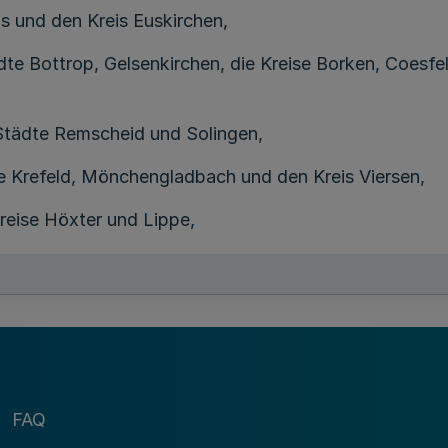
is und den Kreis Euskirchen,
ädte Bottrop, Gelsenkirchen, die Kreise Borken, Coesfe
 Städte Remscheid und Solingen,
dte Krefeld, Mönchengladbach und den Kreis Viersen,
Kreise Höxter und Lippe,
ch für die Stadt Leverkusen und den Oberbergischen Kr
adt Hamm und den Hochsauerlandkreis,
t Duisburg und den Kreis Kleve.
§ 2
FAQ
hrung des Lastenausgleichs für den Bereich Kriegssc