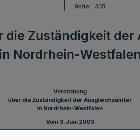
Seite
305
 die Zuständigkeit der
in Nordrhein-Westfale
Verordnung
über die Zuständigkeit der Ausgleichsämter
in Nordrhein-Westfalen
Vom 3. Juni 2003
z 2 des Lastenausgleichsgesetzes in der Fassung de