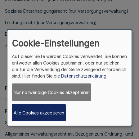
Soziales Entschädigungsrecht (nur Versorgungsverwaltung)
Leistungsrecht (nur Versorgungsverwaltung)
Erziehungsgeldrecht (nur Versorgungsverwaltung)
Cookie-Einstellungen
Zuwendungsrecht (nur Versorgungsverwaltung)
Auf dieser Seite werden Cookies verwendet. Sie können
Übersicht
entweder allen Cookies zustimmen, oder nur solchen,
über die in der Laufbahnprüfung
die für die Verwendung der Seite zwingend erforderlich
zu berücksichtigenden schriftlichen und mündlichen
sind. Hier finden Sie die
Datenschutzerklärung
Fächer
Fachbereich Staatlicher Verwaltungsdienst
Nur notwendige Cookies akzeptieren
1. Allgemeiner Verwaltungsdienst im Lande
Pflichtfächer
Alle Cookies akzeptieren
Staatsrecht mit Bezügen zum Verwaltungsrecht
Allgemeines Verwaltungsrecht mit Bezügen zum Ordnung- und