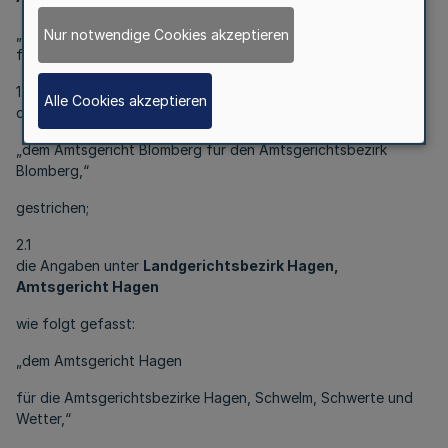
„dem Amtsgericht Lemgo
Nur notwendige Cookies akzeptieren
für die Amtsgerichtsbezirke Blomberg, Detmold und Lemgo,“
1.2
Alle Cookies akzeptieren
die Angabe
„dem Amtsgericht Blomberg für den Amtsgerichtsbezirk
Blomberg,“
gestrichen;
2.1
die Angaben unter
Landgerichtsbezirk Hagen,
Amtsgericht Hagen
wie folgt gefasst:
„dem Amtsgericht Hagen
für die Amtsgerichtsbezirke Hagen, Schwelm, Schwerte und
Wetter,“