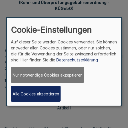
(Kehr- und Überprüfungsgebührenordnung -
KÜGebO)
Cookie-Einstellungen
Vom 24. November 2004
Auf dieser Seite werden Cookies verwendet. Sie können
entweder allen Cookies zustimmen, oder nur solchen,
Aufgrund des § 24 Abs. 1 des Schornsteinfegergesetzes in
die für die Verwendung der Seite zwingend erforderlich
der Fassung der Bekanntmachung vom 10. August 1998 (BGBl. I
sind. Hier finden Sie die
Datenschutzerklärung
S. 2071), zuletzt geändert durch Artikel 39 des Gesetzes vom
27. April 2002 (BGBl. I S. 1467), und des § 1 der Verordnung
über Zuständigkeiten im Schornsteinfegerwesen vom 5. Mai
Nur notwendige Cookies akzeptieren
1970 (
GV. NRW. S. 339
), zuletzt geändert durch Verordnung
vom 31. August 1999 (
GV. NRW. S. 528
), wird verordnet:
Alle Cookies akzeptieren
Artikel I