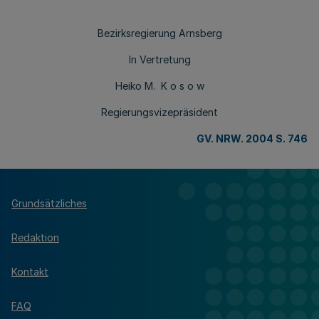
Bezirksregierung Arnsberg
In Vertretung
Heiko M. K o s o w
Regierungsvizepräsident
GV. NRW. 2004 S. 746
Grundsätzliches
Redaktion
Kontakt
FAQ