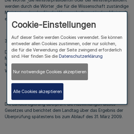
„
werden durch die Wörter
die für die Wissenschaft zuständige
„
Ministerin oder der für die Wissenschaft zuständige Minister“
ersetzt.
Cookie-Einstellungen
Auf dieser Seite werden Cookies verwendet. Sie können
3. § 8 Abs. 5 Satz 2 wird wie folgt geändert:
entweder allen Cookies zustimmen, oder nur solchen,
die für die Verwendung der Seite zwingend erforderlich
Die Wörter
der Ministerpräsidentin oder des
„
sind. Hier finden Sie die
Datenschutzerklärung
Ministerpräsidenten“ werden durch die Wörter
der für die
„
Wissenschaft zuständigen Ministerin oder des für die
Wissenschaft zuständigen Ministers“ ersetzt.
Nur notwendige Cookies akzeptieren
Alle Cookies akzeptieren
Artikel 2
Die Landesregierung überprüft die Auswirkungen dieses
Gesetzes und berichtet dem Landtag über das Ergebnis der
Überprüfung spätestens bis zum Ablauf des 31. März 2009.