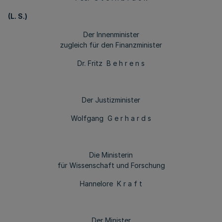
(L. S.)
Der Innenminister
zugleich für den Finanzminister
Dr. Fritz B e h r e n s
Der Justizminister
Wolfgang G e r h a r d s
Die Ministerin
für Wissenschaft und Forschung
Hannelore K r a f t
Der Minister