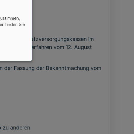
zustimmen,
er finden Sie
assen und Zusatzversorgungskassen im
riftlichen Verfahren vom 12. August
in der Fassung der Bekanntmachung vom
b zu anderen