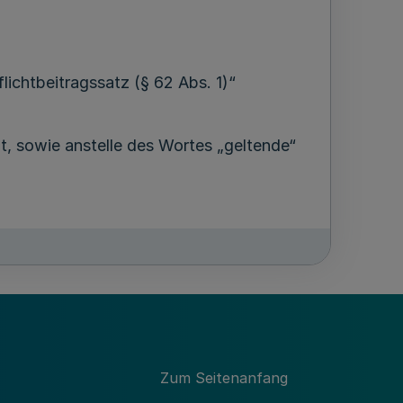
lichtbeitragssatz (§ 62 Abs. 1)“
zt, sowie anstelle des Wortes „geltende“
ng (§ 55) eine Mitgliedschaft oder ob
Zum Seitenanfang
Kasse über das