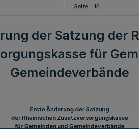
Seite
18
rung der Satzung der 
sorgungskasse für Gem
Gemeindeverbände
Erste Änderung der Satzung
der Rheinischen Zusatzversorgungskasse
für Gemeinden und Gemeindeverbände