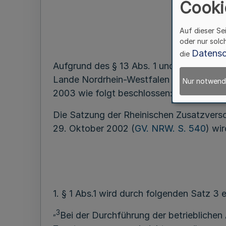
Cooki
Auf dieser Se
oder nur solc
Datensc
die
Aufgrund des § 13 Abs. 1 und Abs. 2 Sa
Lande Nordrhein-Westfalen – VKZVKG – h
Nur notwend
2003 wie folgt beschlossen:
Die Satzung der Rheinischen Zusatzver
29. Oktober 2002 (
GV. NRW. S. 540
) wi
1. § 1 Abs.1 wird durch folgenden Satz 3 
„3
Bei der Durchführung der betrieblichen