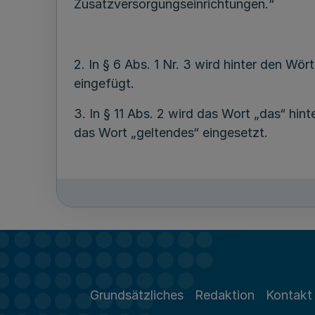
Zusatzversorgungseinrichtungen.“
2. In § 6 Abs. 1 Nr. 3 wird hinter den Wö
eingefügt.
3. In § 11 Abs. 2 wird das Wort „das“ hin
das Wort „geltendes“ eingesetzt.
4. § 13 wird wie folgt geändert
a) In Absatz 2 wird dem Satz 1 folgende
; in dem Aufnahmeantrag ist anzugeben,
„
nur eine Mitgliedschaft im Abrechnungsve
Grundsätzliches
Redaktion
Kontakt
b) In Absatz 4 Satz 2 Buchstabe b werd