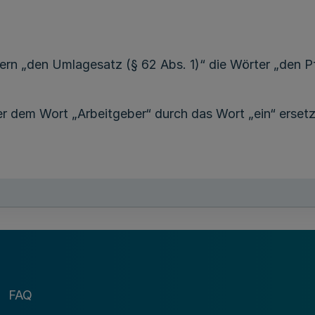
rtern „den Umlagesatz (§ 62 Abs. 1)“ die Wörter „den Pf
ter dem Wort „Arbeitgeber“ durch das Wort „ein“ erset
r Halbsatz angefügt:
 in welchem Abrechnungsverband der Pflichtversicheru
rband der freiwilligen Versicherung gewünscht wird.“
FAQ
en die Wörter
Pflichtversicherung den Nachweis der 
„