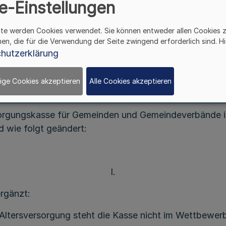
e-Einstellungen
Vom 19. Dezember 2003
ite werden Cookies verwendet. Sie können entweder allen Cookies 
hen, die für die Verwendung der Seite zwingend erforderlich sind. Hi
hutzerklärung
tz 1 des Gesetzes über die kommunalen Versorgungsk
at der Kassenausschuss am 27. Mai 2003 sowie im sch
ige Cookies akzeptieren
Alle Cookies akzeptieren
sorgungskasse für Gemeinden und Gemeindeverbände 
rd wie folgt geändert:
I.
ergänzt:
 Altersversorgung steht die Kasse nicht im Wettbewer