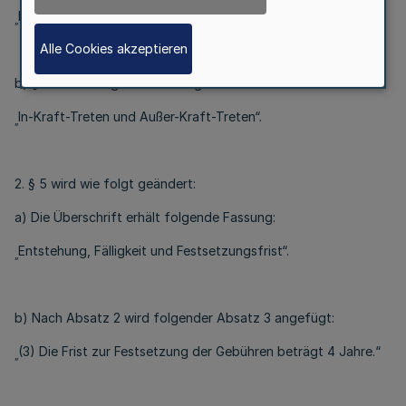
Entstehung, Fälligkeit und Festsetzungsfrist“.
„
Alle Cookies akzeptieren
b) § 11 erhält folgende Fassung:
In-Kraft-Treten und Außer-Kraft-Treten“.
„
2. § 5 wird wie folgt geändert:
a) Die Überschrift erhält folgende Fassung:
Entstehung, Fälligkeit und Festsetzungsfrist“.
„
b) Nach Absatz 2 wird folgender Absatz 3 angefügt:
(3) Die Frist zur Festsetzung der Gebühren beträgt 4 Jahre.“
„